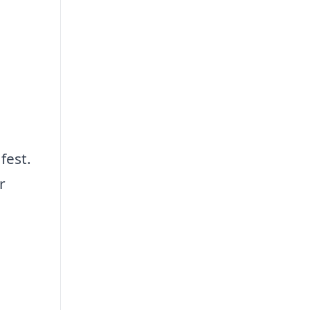
fest.
r