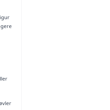
figur
ngere
ller
øvler