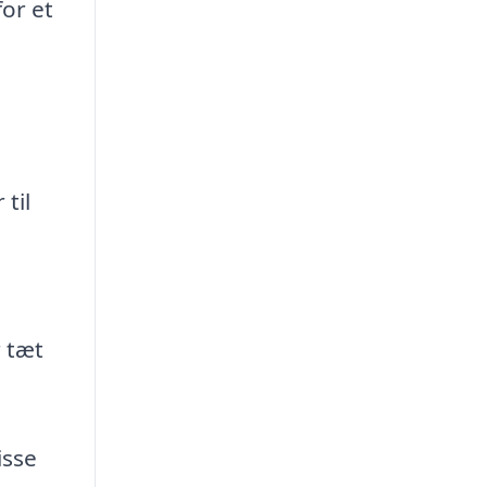
for et
til
r tæt
isse