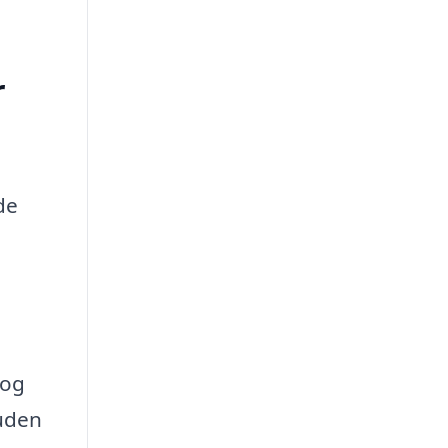
r
de
 og
 uden