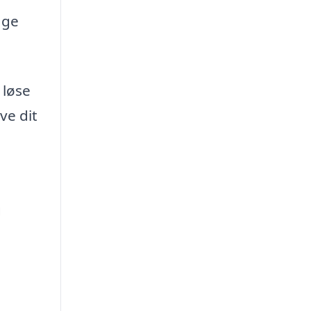
age
 løse
ve dit
g