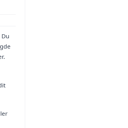
. Du
ngde
r.
dit
ler