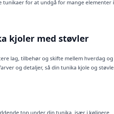
 tunikaer for at undgå for mange elementer i
ika kjoler med støvler
tere lag, tilbehør og skifte mellem hverdag og 
rver og detaljer, så din tunika kjole og støvle
dende top under din tunika, især i køligere