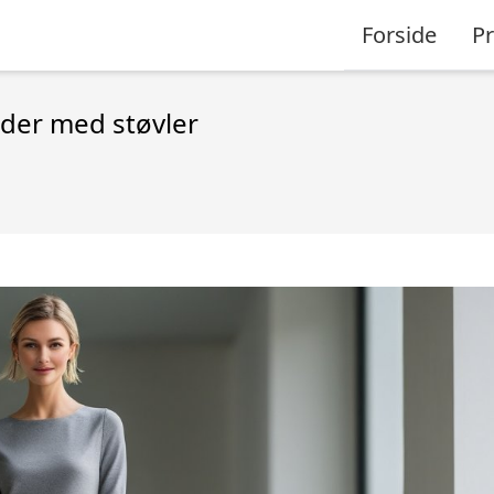
Forside
P
inder med støvler